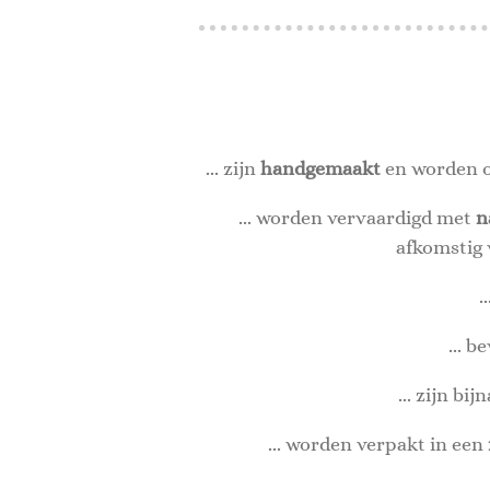
... zijn
handgemaakt
en worden o
... worden vervaardigd met
n
afkomstig 
.
... b
... zijn bi
... worden verpakt in een