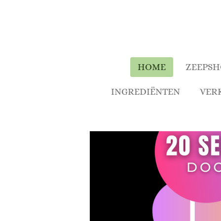
Ga
direct
naar
de
hoofdinhoud
HOME
ZEEPSH
INGREDIËNTEN
VER