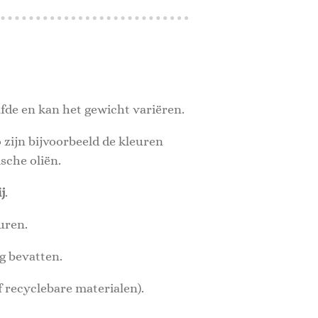
lfde en kan het gewicht variëren.
o zijn bijvoorbeeld de kleuren
sche oliën.
j
.
uren.
g bevatten.
f recyclebare materialen).