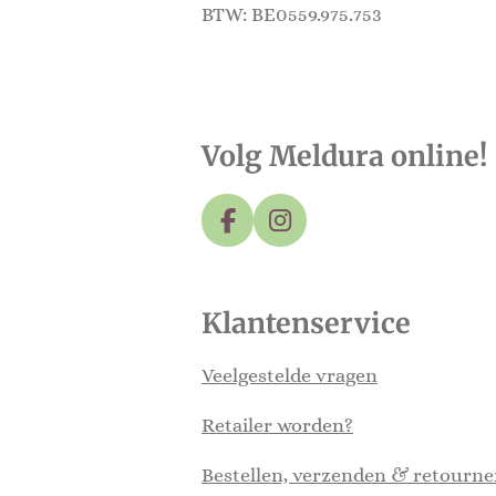
BTW: BE0559.975.753
Volg Meldura online!
F
I
a
n
c
s
e
t
Klantenservice
b
a
o
g
o
r
Veelgestelde vragen
k
a
m
Retailer worden?
Bestellen, verzenden & retourn