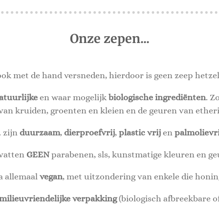
Onze zepen...
ok met de hand versneden,
hierdoor is geen zeep hetze
atuurlijke
en waar mogelijk
biologische ingrediënten
. Z
van kruiden, groenten en kleien en de geuren van etheri
.. zijn
duurzaam
,
dierproefvrij
,
plastic vrij
en
palmolievri
evatten
GEEN
parabenen, sls, kunstmatige kleuren en ge
jna allemaal
vegan
, met uitzondering van enkele die honin
milieuvriendelijke verpakking
(biologisch afbreekbare o