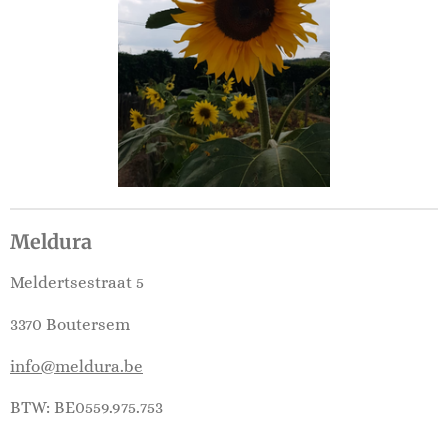
Meldura
Meldertsestraat 5
3370 Boutersem
info@meldura.be
BTW: BE0559.975.753