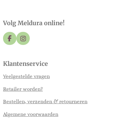
Volg Meldura online!
F
I
a
n
c
s
e
t
Klantenservice
b
a
o
g
Veelgestelde vragen
o
r
k
a
Retailer worden?
m
Bestellen, verzenden & retourneren
Algemene voorwaarden