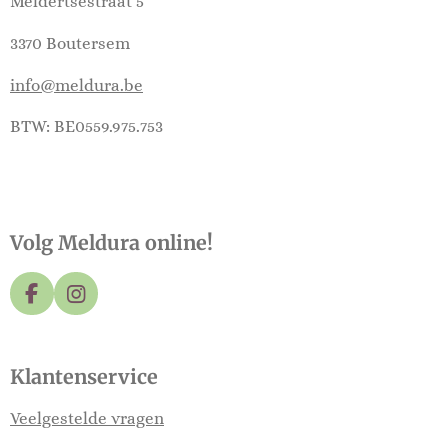
Meldertsestraat 5
3370 Boutersem
info@meldura.be
BTW: BE0559.975.753
Volg Meldura online!
F
I
a
n
c
s
e
t
Klantenservice
b
a
o
g
Veelgestelde vragen
o
r
k
a