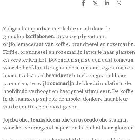
D
D
S
D
e
e
h
e
l
e
a
l
e
l
r
e
n
e
n
Zalige shampoo bar met lichte scrub door de
gemalen
koffiebonen
. Deze zeep bevat een
olijfoliemaceraat van koffie, brandnetel en rozemarijn.
Koffie, brandnetel en rozemarijn laten je haar glanzen
en versterken het. Bovendien zijn ze een echt tonicum
voor de hoofdhuid en gaan de strijd aan tegen roos en
haaruitval. Zo zal
brandnetel
sterk en gezond haar
promoten, terwijl
rozemarijn
de bloedcirculatie in de
hoofdhuid verhoogt en haargroei stimuleert. De koffie
in de haarzeep zal ook de mooie, donkere haarkleur
van brunettes een boost geven.
Jojoba olie
,
teunisbloem olie
en
avocado olie
staan in
voor het verzorgend aspect en laten het haar glanzen.