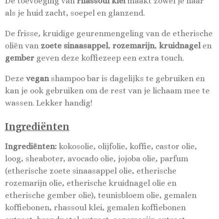
De toevoeging van
rhassoul klei
maakt zowel je haar
als je huid zacht, soepel en glanzend.
De frisse, kruidige geurenmengeling van de etherische
oliën van
zoete sinaasappel
,
rozemarijn
,
kruidnagel
en
gember
geven deze koffiezeep een extra touch.
Deze
vegan
shampoo bar is dagelijks te gebruiken en
kan je ook gebruiken om de rest van je lichaam mee te
wassen. Lekker handig!
Ingrediënten
Ingrediënten:
kokosolie, olijfolie, koffie, castor olie,
loog, sheaboter, avocado olie, jojoba olie, parfum
(etherische zoete sinaasappel olie, etherische
rozemarijn olie, etherische kruidnagel olie en
etherische gember olie), teunisbloem olie, gemalen
koffiebonen, rhassoul klei, gemalen koffiebonen