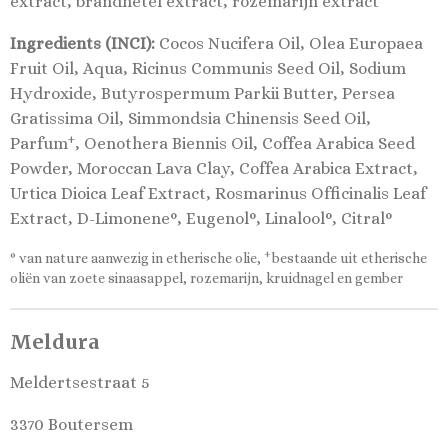
extract, brandnetel extract, rozemarijn extract
Ingredients (INCI):
Cocos Nucifera Oil, Olea Europaea
Fruit Oil, Aqua, Ricinus Communis Seed Oil, Sodium
Hydroxide, Butyrospermum Parkii Butter, Persea
Gratissima Oil, Simmondsia Chinensis Seed Oil,
+
Parfum
, Oenothera Biennis Oil, Coffea Arabica Seed
Powder, Moroccan Lava Clay, Coffea Arabica Extract,
Urtica Dioica Leaf Extract, Rosmarinus Officinalis Leaf
Extract, D-Limonene°, Eugenol°, Linalool°, Citral°
+
° van nature aanwezig in etherische olie,
bestaande uit etherische
oliën van zoete sinaasappel, rozemarijn, kruidnagel en gember
Meldura
Meldertsestraat 5
3370 Boutersem