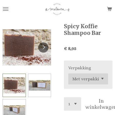
Ga
direct
naar
de
Spicy Koffie
hoofdinhoud
Shampoo Bar
€ 8,95
Verpakking
In
winkelwage