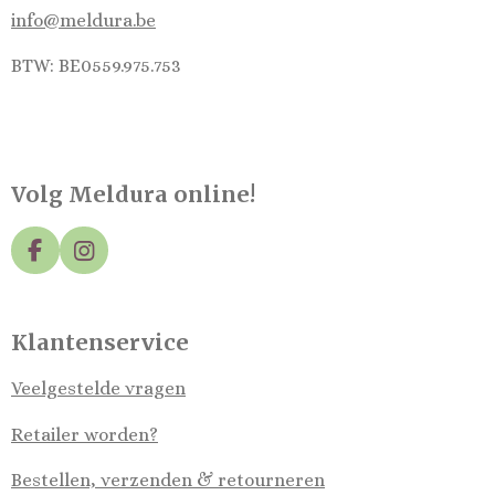
info@meldura.be
BTW: BE0559.975.753
Volg Meldura online!
F
I
a
n
c
s
e
t
Klantenservice
b
a
o
g
Veelgestelde vragen
o
r
k
a
Retailer worden?
m
Bestellen, verzenden & retourneren