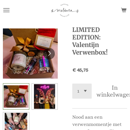
Ga
direct
naar
de
LIMITED
hoofdinhoud
EDITION:
Valentijn
Verwenbox!
€ 45,75
In
winkelwage
Nood aan een
verwenmomentje met