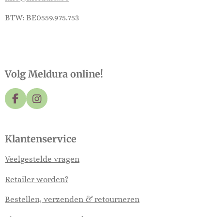
BTW: BE0559.975.753
Volg Meldura online!
F
I
a
n
c
s
e
t
Klantenservice
b
a
o
g
Veelgestelde vragen
o
r
k
a
Retailer worden?
m
Bestellen, verzenden & retourneren