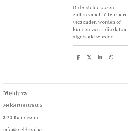
De bestelde boxen
zullen vanaf 10 februari
verzonden worden of
kunnen vanaf die datum
afgehaald worden.
D
D
S
D
e
e
h
e
l
e
a
l
e
l
r
e
n
e
n
Meldura
Meldertsestraat 5
3370 Boutersem
info@meldura.be